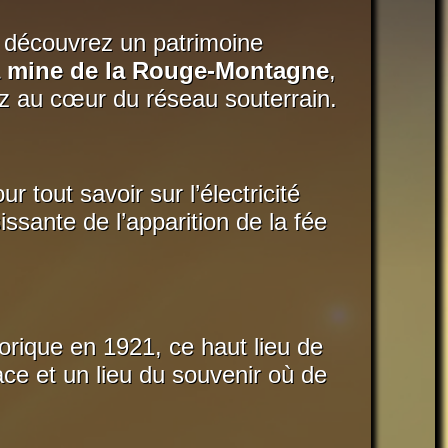
 découvrez un patrimoine
a mine de la Rouge-Montagne
,
z au cœur du réseau souterrain.
tout savoir sur l’électricité
ssante de l’apparition de la fée
rique en 1921, ce haut lieu de
ace et un lieu du souvenir où de