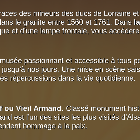
races des mineurs des ducs de Lorraine et
ans le granite entre 1560 et 1761. Dans
l
ue et d’une lampe frontale, vous accédere
musée passionnant et accessible à tous pour 
é jusqu’à nos jours. Une mise en scène saisi
 ses répercussions dans la vie quotidienne.
f ou Vieil Armand
. Classé monument histo
d est l’un des sites les plus visités d’Als
endent hommage à la paix.