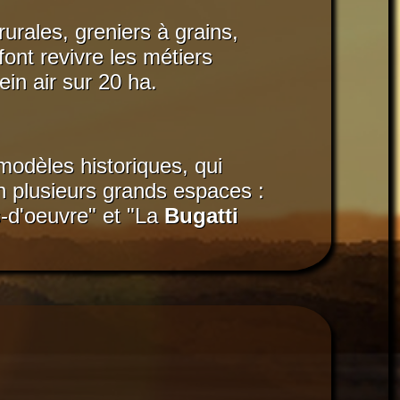
rales, greniers à grains,
ont revivre les métiers
in air sur 20 ha.
modèles historiques, qui
 en plusieurs grands espaces :
-d'oeuvre" et "La
Bugatti