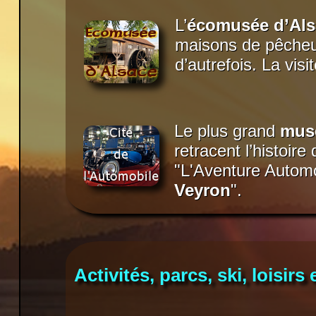
L’
écomusée d’Als
maisons de pêcheur
d’autrefois. La vi
Le plus grand
mus
retracent l’histoire
"L'Aventure Automo
Veyron
".
Activités, parcs, ski, loisir