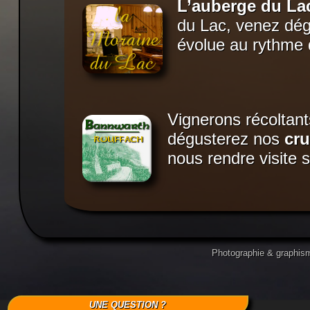
L’auberge du La
du Lac, venez dégu
évolue au rythme 
Vignerons récoltant
dégusterez nos
cr
nous rendre visite 
Photographie & graphisme
UNE QUESTION ?