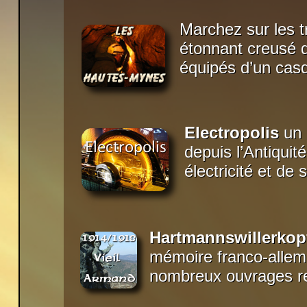
Marchez sur les t
étonnant creusé d
équipés d’un casq
Electropolis
un 
depuis l’Antiquit
électricité et de
Hartmannswillerkop
mémoire franco-alleman
nombreux ouvrages r