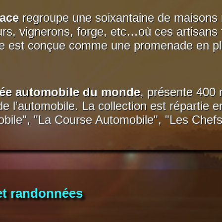
ace
regroupe une soixantaine de maisons ru
s, vignerons, forge, etc…où ces artisans f
site est conçue comme une promenade en ple
ée automobile du monde
, présente 400 
 de l’automobile. La collection est répartie
bile", "La Course Automobile", "Les Chefs
s et randonnées