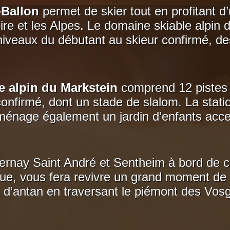
Ballon
permet de skier tout en profitant d
oire et les Alpes. Le domaine skiable alpi
niveaux du débutant au skieur confirmé, des
e alpin du Markstein
comprend 12 pistes 
onfirmé, dont un stade de slalom. La statio
aménage également un jardin d’enfants acces
rnay Saint André et Sentheim à bord de ce
e, vous fera revivre un grand moment de p
d’antan en traversant le piémont des Vosges